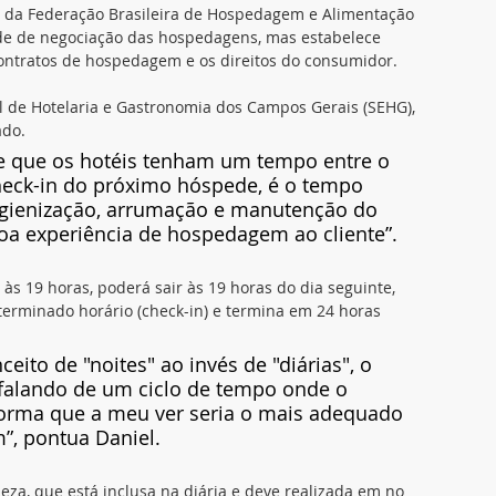
ica da Federação Brasileira de Hospedagem e Alimentação 
ade de negociação das hospedagens, mas estabelece 
ontratos de hospedagem e os direitos do consumidor.
l de Hotelaria e Gastronomia dos Campos Gerais (SEHG), 
do. 
e que os hotéis tenham um tempo entre o 
eck-in do próximo hóspede, é o tempo 
higienização, arrumação e manutenção do 
a experiência de hospedagem ao cliente”.
r às 19 horas, poderá sair às 19 horas do dia seguinte, 
erminado horário (check-in) e termina em 24 horas 
ito de "noites" ao invés de "diárias", o 
falando de um ciclo de tempo onde o 
forma que a meu ver seria o mais adequado 
”, pontua Daniel.
eza, que está inclusa na diária e deve realizada em no 