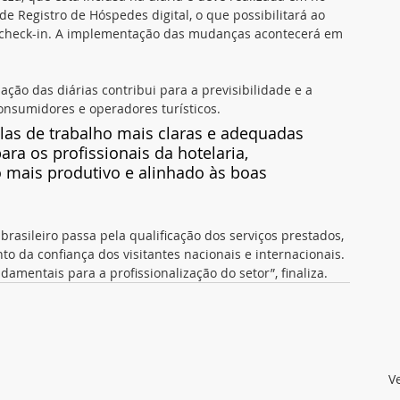
e Registro de Hóspedes digital, o que possibilitará ao 
u check-in. A implementação das mudanças acontecerá em 
ão das diárias contribui para a previsibilidade e a 
onsumidores e operadores turísticos. 
las de trabalho mais claras e adequadas 
ra os profissionais da hotelaria, 
mais produtivo e alinhado às boas 
rasileiro passa pela qualificação dos serviços prestados, 
to da confiança dos visitantes nacionais e internacionais. 
amentais para a profissionalização do setor”, finaliza.
V