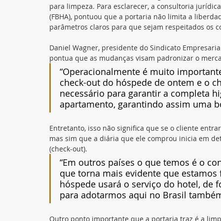
para limpeza. Para esclarecer, a consultoria juríd
(FBHA), pontuou que a portaria não limita a liberd
parâmetros claros para que sejam respeitados os c
Daniel Wagner, presidente do Sindicato Empresaria
pontua que as mudanças visam padronizar o merca
“Operacionalmente é muito important
check-out do hóspede de ontem e o ch
necessário para garantir a completa 
apartamento, garantindo assim uma bo
Entretanto, isso não significa que se o cliente entra
mas sim que a diária que ele comprou inicia em det
(check-out). 
“Em outros países o que temos é o conce
que torna mais evidente que estamos 
hóspede usará o serviço do hotel, de 
para adotarmos aqui no Brasil também
Outro ponto importante que a portaria traz é a limp