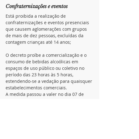
Confraternizações e eventos
Está proibida a realização de 
confraternizações e eventos presenciais 
que causem aglomerações com grupos 
de mais de dez pessoas, excluídas da 
contagem crianças até 14 anos;
O decreto proíbe a comercialização e o 
consumo de bebidas alcoólicas em 
espaços de uso público ou coletivo no 
período das 23 horas às 5 horas, 
estendendo-se a vedação para quaisquer 
estabelecimentos comerciais.
A medida passou a valer no dia 07 de 
dezembro com duração de 15 dias 
podendo ou não ser prorrogável.
Atividades religiosas
A realização de atividades religiosas de 
qualquer natureza deverá observar as 