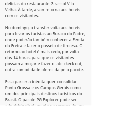
delícias do restaurante Girassol Vila 
Velha. À tarde, a van retorna aos hotéis 
com os visitantes.
No domingo, o transfer volta aos hotéis 
para levar os turistas ao Buraco do Padre, 
onde poderão também conhecer a Fenda 
da Freira e fazer o passeio de tirolesa. O 
retorno ao hotel é mais cedo, por volta 
das 14 horas, para que os visitantes 
possam almoçar e fazer o late ckeck out, 
outra comodidade oferecida pelo pacote.
Essa parceria inédita quer consolidar 
Ponta Grossa e os Campos Gerais como 
um dos principais destinos turísticos do 
Brasil. O pacote PG Explorer pode ser 
adquirido diretamente na reserva de um 
dos hotéis Planalto Select e Premium Vila 
Velha. “Trata-se de uma iniciativa 
excelente do trade e mostra claramente 