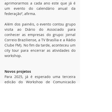
aprimorarmos a cada ano este que já é 
um evento do calendário anual da 
federação”, afirma.
Além dos painéis, o evento contou grupo 
visita ao Diário do Associado para 
conhecer as empresas do grupo: jornal 
Correio Braziliense, a TV Brasília e a Rádio 
Clube FM). No fim da tarde, aconteceu um 
city tour para encerrar as atividades do 
workshop.
Novos projetos
Para 2025, já é esperado uma terceira 
edição do Workshop de Comunicação 
Sindical da FBHA. A ideia é alcançar novos 
públicos para o evento, como os 
presidentes dos sindicatos e secretarias 
executivas.
notícias