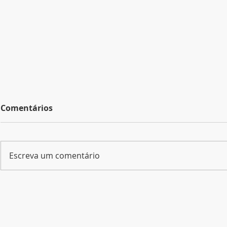
Comentários
Escreva um comentário
Descubra PG realiza visita
SEHG alert
técnica ao Camping
pagamento
© 2020 - 2024 Sindicato Empresarial d
Alagados e fortalece
Contribuiç
Gerais
integração do trade
Patronal t
contato@sehg.com.br
| (42) 3224-2510