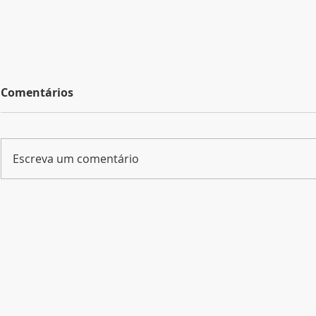
Comentários
Escreva um comentário
Descubra PG realiza visita
SEHG alert
técnica ao Camping
pagamento
© 2020 - 2024 Sindicato Empresarial d
Alagados e fortalece
Contribuiç
Gerais
integração do trade
Patronal t
contato@sehg.com.br
| (42) 3224-2510
turístico nos Campos
de junho; 
Avenida Visconde de Taunay, 1050 - Rond
Gerais
fortalece 
Política de privacidade
setor