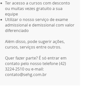
Ter acesso a cursos com desconto
ou muitas vezes gratuito a sua
equipe
Utilizar o nosso serviço de exame
admissional e demissional com valor
diferenciado
Além disso, pode sugerir ações,
cursos, serviços entre outros.
Quer fazer parte? É só entrar em
contato pelo nosso telefone
(42)
3224-2510
ou e-mail:
contato@sehg.com.br
©
2020 - 2024
Sindicato Empresarial de Hotelaria
e Gastronomia dos Campos Gerais
contato@sehg.com.br
|
(42) 3224-2510