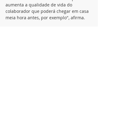
aumenta a qualidade de vida do 
colaborador que poderá chegar em casa 
meia hora antes, por exemplo", afirma.
A celebração destes acordos representa 
a continuidade do diálogo coletivo no 
setor, buscando a harmonização das 
relações trabalhistas na região dos 
Campos Gerais. As CCTs atualizadas 
podem ser consultadas  no site do SEHG, 
no link 
https://www.sehg.com.br/cct/79fda727-
2aaa-4803-9ed0-ba5fc95b67fa
. 
notícias
Posts recentes
Ver tudo