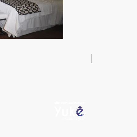
e Hotelaria e Gastronomia dos Campos
a, Ponta Grossa - PR (anexo ao Sindilojas)