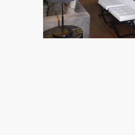
© 2020 - 2024 Sindicato Empresarial d
Gerais
contato@sehg.com.br
| (42) 3224-2510
Avenida Visconde de Taunay, 1050 - Rond
Política de privacidade