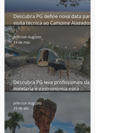
Descubra PG define nova data para
visita técnica ao Camping Alagados e
reabre inscrições
Jeferson Augusto
14 de mai.
Descubra PG leva profissionais da
hotelaria e gastronomia para
experiência imersiva no Camping
Alagados
Jeferson Augusto
29 de abr.