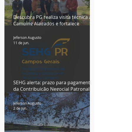
Descubra PG realiza visita técnica ao
Camping Alagados e fortalece
integração do trade turístico nos
Campos Gerais
Jeferson Augusto
11 de jun.
SEHG alerta: prazo para pagamento
da Contribuição Negocial Patronal
termina em 30 de junho; valor
investido fortalece a defesa do setor
Jeferson Augusto
2 de jun.