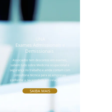
UNA
Exames Admissionais e
Demissionais
Associados tem descontos em exames,
sabem tudo sobre Medicina ocupacional e
segurança no trabalho e ainda contam com
consultoria técnica para as empresas
conforme a necessidade em relação a EPIs
SAIBA MAIS