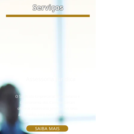
Serviços
Assessoria jurídica
O Sindicato Empresarial de Hotelaria e
Gastronomia dos Campos Gerais
oferece assessoria jurídica aos seus
associados com valor diferenciado.
SAIBA MAIS